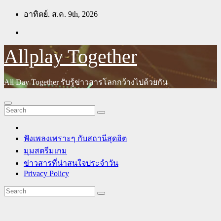
Skip
อาทิตย์. ส.ค. 9th, 2026
to
content
Allplay Together
All Day Together รับรู้ข่าวสารโลกกว้างไปด้วยกัน
ฟังเพลงเพราะๆ กับสถานีสุดฮิต
มุมสตรีมเกม
ข่าวสารที่น่าสนใจประจำวัน
Privacy Policy