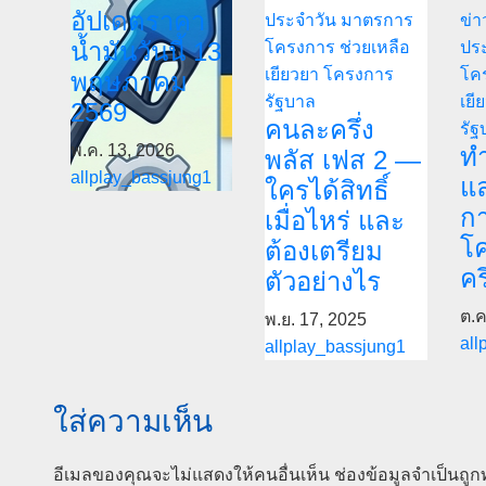
อัปเดตราคา
ประจำวัน
มาตรการ
ข่า
น้ำมันวันนี้ 13
โครงการ ช่วยเหลือ
ปร
เยียวยา
โครงการ
โคร
พฤษภาคม
รัฐบาล
เยี
2569
คนละครึ่ง
รัฐ
พ.ค. 13, 2026
ทำ
พลัส เฟส 2 —
allplay_bassjung1
แ
ใครได้สิทธิ์
กา
เมื่อไหร่ และ
โ
ต้องเตรียม
คร
ตัวอย่างไร
ต.ค
พ.ย. 17, 2025
all
allplay_bassjung1
ใส่ความเห็น
อีเมลของคุณจะไม่แสดงให้คนอื่นเห็น
ช่องข้อมูลจำเป็นถู