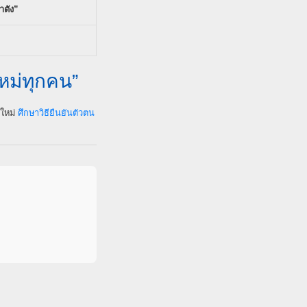
าตัง”
หม่ทุกคน”
นใหม่
ศึกษาวิธียืนยันตัวตน