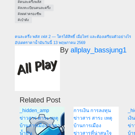
#คนละครึ่งพลัส
#ลงทะเบียนคนละครึ่ง
#ลดค่าครองชีพ
#เป๋าตัง
แนะแนว
คนละครึ่ง พลัส เฟส 2 — ใครได้สิทธิ์ เมื่อไหร่ และต้องเตรียมตัวอย่างไร
อัปเดตราคาน้ำมันวันนี้ 13 พฤษภาคม 2569
เรื่อง
By
allplay_bassjung1
Related Post
_hidden_amp
การเงิน การลงทุน
_h
ข่าวสาร สาระ เหตุ
ข่าวสาร สาระ เหตุ
เงิ
บ้านการเมือง
ราคา
บ้านการเมือง
ข่า
น้ำมัน
ข่าวสารที่น่าสนใจ
บ้า