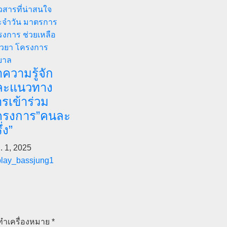
วสารที่น่าสนใจ
ะจำวัน
มาตรการ
งการ ช่วยเหลือ
ยวยา
โครงการ
บาล
ความรู้จัก
ละแนวทาง
รเข้าร่วม
ครงการ”คนละ
ึ่ง”
. 1, 2025
play_bassjung1
กทำเครื่องหมาย
*