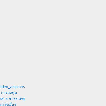
idden_amp
การ
น การลงทุน
วสาร สาระ เหตุ
นการเมือง