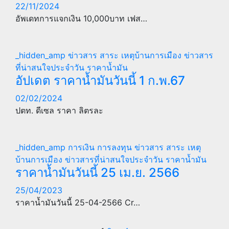
22/11/2024
อัพเดทการแจกเงิน 10,000บาท เฟส…
_hidden_amp
ข่าวสาร สาระ เหตุบ้านการเมือง
ข่าวสาร
ที่น่าสนใจประจำวัน
ราคาน้ำมัน
อัปเดต ราคาน้ำมันวันนี้ 1 ก.พ.67
02/02/2024
ปตท. ดีเซล ราคา ลิตรละ
_hidden_amp
การเงิน การลงทุน
ข่าวสาร สาระ เหตุ
บ้านการเมือง
ข่าวสารที่น่าสนใจประจำวัน
ราคาน้ำมัน
ราคาน้ำมันวันนี้ 25 เม.ย. 2566
25/04/2023
ราคาน้ำมันวันนี้ 25-04-2566 Cr…