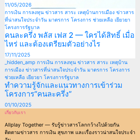
11/05/2026
การเงิน การลงทุน
ข่าวสาร สาระ เหตุบ้านการเมือง
ข่าวสาร
ที่น่าสนใจประจำวัน
มาตรการ โครงการ ช่วยเหลือ เยียวยา
โครงการรัฐบาล
คนละครึ่ง พลัส เฟส 2 — ใครได้สิทธิ์ เมื่อ
ไหร่ และต้องเตรียมตัวอย่างไร
17/11/2025
_hidden_amp
การเงิน การลงทุน
ข่าวสาร สาระ เหตุบ้าน
การเมือง
ข่าวสารที่น่าสนใจประจำวัน
มาตรการ โครงการ
ช่วยเหลือ เยียวยา
โครงการรัฐบาล
ทำความรู้จักและแนวทางการเข้าร่วม
โครงการ”คนละครึ่ง”
01/10/2025
เกี่ยวกับเรา
Allplay Together — รับรู้ข่าวสารโลกกว้างไปด้วยกัน
ติดตามข่าวสาร การเงิน สุขภาพ และเรื่องราวน่าสนใจประจำ
วัน