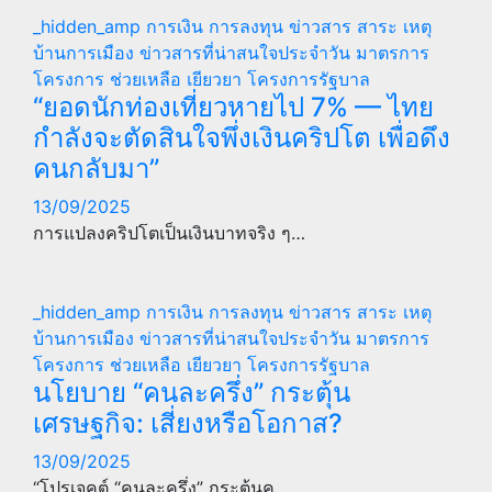
_hidden_amp
การเงิน การลงทุน
ข่าวสาร สาระ เหตุ
บ้านการเมือง
ข่าวสารที่น่าสนใจประจำวัน
มาตรการ
โครงการ ช่วยเหลือ เยียวยา
โครงการรัฐบาล
“ยอดนักท่องเที่ยวหายไป 7% — ไทย
กำลังจะตัดสินใจพึ่งเงินคริปโต เพื่อดึง
คนกลับมา”
13/09/2025
การแปลงคริปโตเป็นเงินบาทจริง ๆ…
_hidden_amp
การเงิน การลงทุน
ข่าวสาร สาระ เหตุ
บ้านการเมือง
ข่าวสารที่น่าสนใจประจำวัน
มาตรการ
โครงการ ช่วยเหลือ เยียวยา
โครงการรัฐบาล
นโยบาย “คนละครึ่ง” กระตุ้น
เศรษฐกิจ: เสี่ยงหรือโอกาส?
13/09/2025
“โปรเจคต์ “คนละครึ่ง” กระตุ้นค…