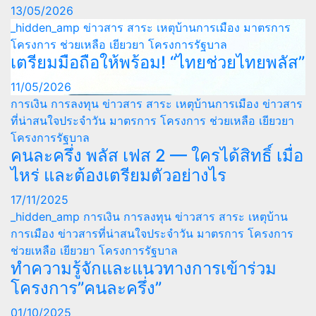
13/05/2026
_hidden_amp
ข่าวสาร สาระ เหตุบ้านการเมือง
มาตรการ
โครงการ ช่วยเหลือ เยียวยา
โครงการรัฐบาล
เตรียมมือถือให้พร้อม! “ไทยช่วยไทยพลัส”
11/05/2026
การเงิน การลงทุน
ข่าวสาร สาระ เหตุบ้านการเมือง
ข่าวสาร
ที่น่าสนใจประจำวัน
มาตรการ โครงการ ช่วยเหลือ เยียวยา
โครงการรัฐบาล
คนละครึ่ง พลัส เฟส 2 — ใครได้สิทธิ์ เมื่อ
ไหร่ และต้องเตรียมตัวอย่างไร
17/11/2025
_hidden_amp
การเงิน การลงทุน
ข่าวสาร สาระ เหตุบ้าน
การเมือง
ข่าวสารที่น่าสนใจประจำวัน
มาตรการ โครงการ
ช่วยเหลือ เยียวยา
โครงการรัฐบาล
ทำความรู้จักและแนวทางการเข้าร่วม
โครงการ”คนละครึ่ง”
01/10/2025