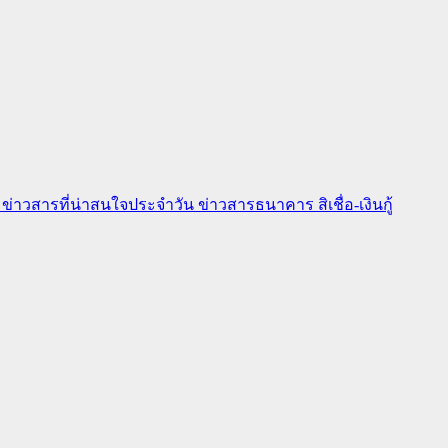
ง
ข่าวสารที่น่าสนใจประจำวัน
ข่าวสารธนาคาร
สิเชื่อ-เงินกู้