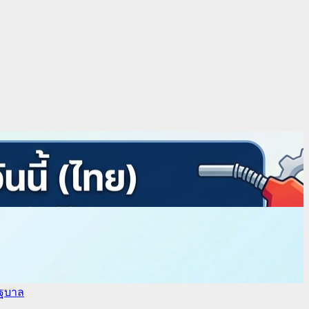
ัฐบาล