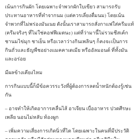
เน้นการกินผัก โดยเฉพาะจำพวกผักใบเขียว สามารถรับ
ประทานอาหารที่ทำจากนม (แต่ควรเลี่ยงดื่มนม) โดยเน้น
จำพวกที่ไม่พร่องมันเนย ดังนั้นเราสามารถสั่งกาแฟใส่ครีมแท้
(ครีมจริงๆ ที่ไม่ใช่คอฟฟีเมตนะ) แต่ที่ว่ามานี้ไม่รวมชีสเค้ก
ชานมไข่มุก ชาเย็น หรือเวลาว่างกินเพลินๆ ก็คงจะเป็นการ
กินถั่วและธัญพืชอย่างแมคคาเดเมีย หรืออัลมอนด์ ที่ทั้งมัน
และอร่อย
มีผลข้างเคียงไหม
การกินแบบนี้ก็มีข้อควรระวังที่ผู้ต้องการลดน้ำหนักต้องรู้เช่น
กัน
– อาจทำให้เกิดอาการคลื่นไส้ อาเจียน เบื่ออาหาร ปวดศีรษะ
เพลีย นอนไม่หลับ ท้องผูก
– เพิ่มความเสี่ยงการเกิดนิ่วที่ไต โดยเฉพาะในคนที่มีประวัติ