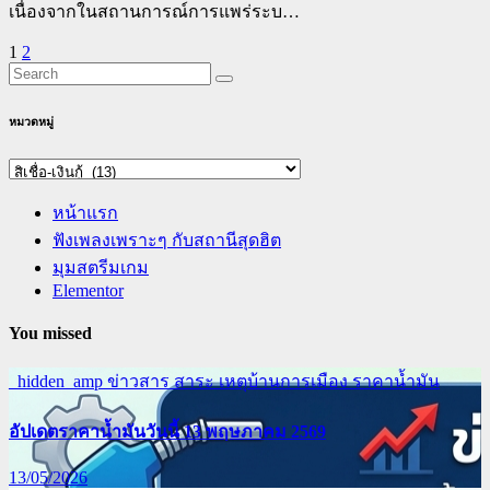
เนื่องจากในสถานการณ์การแพร่ระบ…
Posts
1
2
pagination
หมวดหมู่
หมวด
หมู่
หน้าแรก
ฟังเพลงเพราะๆ กับสถานีสุดฮิต
มุมสตรีมเกม
Elementor
You missed
_hidden_amp
ข่าวสาร สาระ เหตุบ้านการเมือง
ราคาน้ำมัน
อัปเดตราคาน้ำมันวันนี้ 13 พฤษภาคม 2569
13/05/2026